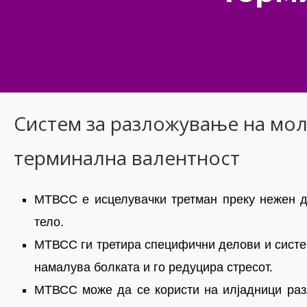
Систем за разложување на мо
терминална валентност
МТВСС е исцелувачки третман преку нежен д
тело.
МТВСС ги третира специфични делови и систем
намалува болката и го редуцира стресот.
МТВСС може да се користи на илјадници раз