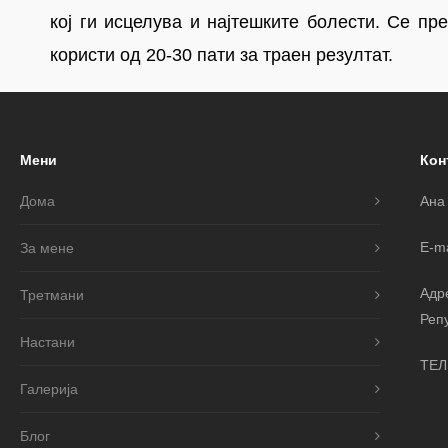
кој ги исцелува и најтешките болести. Се пр
користи од 20-30 пати за траен резултат.
Мени
Кон
Дома
Ана
E-ma
За мене
Адр
Третмани
Реп
Настани
ТЕЛ
Галерија
Блог