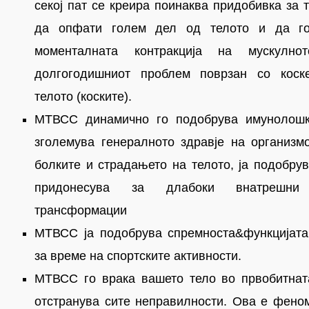
секој пат се креира поинаква придобивка за 
да опфати голем дел од телото и да г
моменталната контракција на мускулно
долгогодишниот проблем поврзан со коск
телото (коските).
МТВСС динамично го подобрува имунолошки
зголемува генералното здравје на организмо
болките и страдањето на телото, ја подобрув
придонесува за длабоки внатрешн
трансформации
МТВСС ја подобрува спремноста&функцијата
за време на спортските активности.
МТВСС го врака вашето тело во првобитната
отстранува сите неправилности. Ова е фено